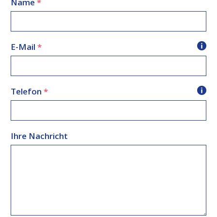
Formular überspringen
Name
*
E-Mail
*
Telefon
*
Ihre Nachricht